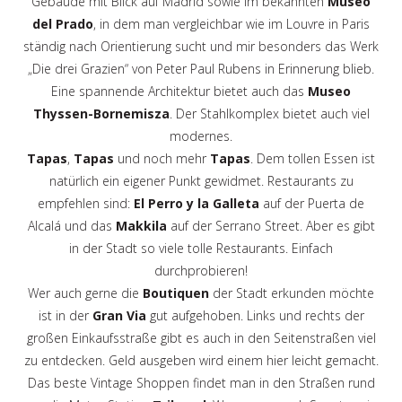
Gebäude mit Blick auf Madrid sowie im bekannten
Museo
del Prado
, in dem man vergleichbar wie im Louvre in Paris
ständig nach Orientierung sucht und mir besonders das Werk
„Die drei Grazien“ von Peter Paul Rubens in Erinnerung blieb.
Eine spannende Architektur bietet auch das
Museo
Thyssen-Bornemisza
. Der Stahlkomplex bietet auch viel
modernes.
Tapas
,
Tapas
und noch mehr
Tapas
. Dem tollen Essen ist
natürlich ein eigener Punkt gewidmet. Restaurants zu
empfehlen sind:
El Perro y la Galleta
auf der Puerta de
Alcalá und das
Makkila
auf der Serrano Street. Aber es gibt
in der Stadt so viele tolle Restaurants. Einfach
durchprobieren!
Wer auch gerne die
Boutiquen
der Stadt erkunden möchte
ist in der
Gran Via
gut aufgehoben. Links und rechts der
großen Einkaufsstraße gibt es auch in den Seitenstraßen viel
zu entdecken. Geld ausgeben wird einem hier leicht gemacht.
Das beste Vintage Shoppen findet man in den Straßen rund