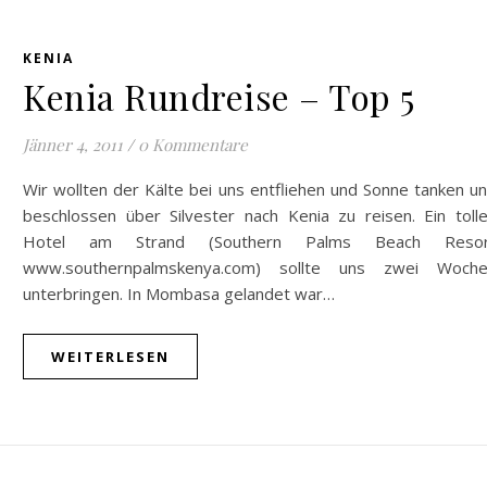
KENIA
Kenia Rundreise – Top 5
Jänner 4, 2011
/
0 Kommentare
Wir wollten der Kälte bei uns entfliehen und Sonne tanken u
beschlossen über Silvester nach Kenia zu reisen. Ein toll
Hotel am Strand (Southern Palms Beach Resor
www.southernpalmskenya.com) sollte uns zwei Woch
unterbringen. In Mombasa gelandet war…
WEITERLESEN