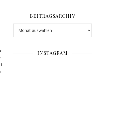
BEITRAGSARCHIV
Beitragsarchiv
nd
INSTAGRAM
es
t
en